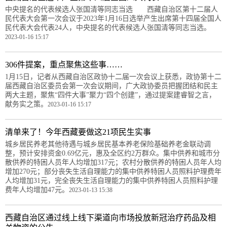
中央提名的代表候选人张国清等同志当选 西藏自治区第十二届人
民代表大会第一次会议于2023年1月16日选举产生出席第十四届全国人
民代表大会代表24人，中央提名的代表候选人张国清等同志当选。
2023-01-16 15:17
306件提案，重点聚焦这些事……
1月15日，记者从西藏自治区政协十二届一次会议上获悉，政协第十二
届西藏自治区委员会第一次会议期间，广大政协委员把握团结和民主
两大主题，聚焦“四件大事”聚力“四个创建”，通过提案建睿智之言，
献务实之策。
2023-01-16 15:17
清单来了！今年西藏要做这21项民生实事
城乡居民养老其他待遇与城乡居民基本养老保险基础养老金联动调
整，预计安排资金0.69亿元，惠及全区约2万群众。集中供养和城市分
散供养的特困人员年人均增加317元；农村分散供养的特困人员年人均
增加270元；部分丧失生活自理能力的集中供养特困人员照料护理费年
人均增加31元，完全丧失生活自理能力的集中供养特困人员照料护理
费年人均增加47元。
2023-01-13 15:38
西藏自治区通过线上线下渠道向市场投放新冠治疗药品及相