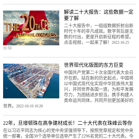
解读二十大报告：这些数据一定
要了解
二十大报告中，一组组数据折射出新
时代十年的非凡成就。数字背后是无
数的付出，更是开启新征程的希望。
点击视频，一起来了解！
2022-10-25
11:53
世界现代化版图的东方巨变
中国共产党第二十次全国代表大会召
开在即。站在新的历史起点，中国将
以中国式现代化实现中华民族伟大复
兴，并同世界各国一道，为和平发展
尽力，为团结进步担当，携手构建人
类命运共同体，共同开创更加美好的
世界。
2022-10-10 10:20
22年，旦增顿珠在高争建材成长！二十大代表在珠峰云等你
在以习近平同志为核心的党中央坚强领导下，按照党章规定和党中央
统一部署，全国38个选举单位选举产生了2296名党的二十大代表。今