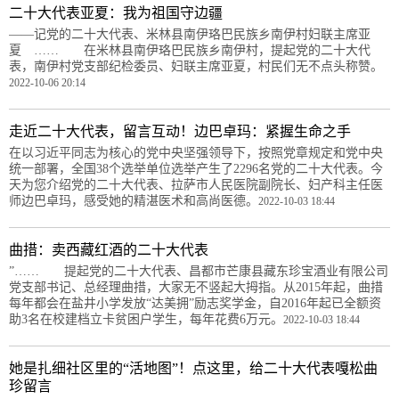
二十大代表亚夏：我为祖国守边疆
——记党的二十大代表、米林县南伊珞巴民族乡南伊村妇联主席亚
夏 …… 在米林县南伊珞巴民族乡南伊村，提起党的二十大代
表，南伊村党支部纪检委员、妇联主席亚夏，村民们无不点头称赞。
2022-10-06 20:14
走近二十大代表，留言互动！边巴卓玛：紧握生命之手
在以习近平同志为核心的党中央坚强领导下，按照党章规定和党中央
统一部署，全国38个选举单位选举产生了2296名党的二十大代表。今
天为您介绍党的二十大代表、拉萨市人民医院副院长、妇产科主任医
师边巴卓玛，感受她的精湛医术和高尚医德。
2022-10-03 18:44
曲措：卖西藏红酒的二十大代表
”…… 提起党的二十大代表、昌都市芒康县藏东珍宝酒业有限公司
党支部书记、总经理曲措，大家无不竖起大拇指。从2015年起，曲措
每年都会在盐井小学发放“达美拥”励志奖学金，自2016年起已全额资
助3名在校建档立卡贫困户学生，每年花费6万元。
2022-10-03 18:44
她是扎细社区里的“活地图”！点这里，给二十大代表嘎松曲
珍留言