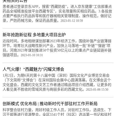
关物资的公告
患者通过登录京东APP，搜索“西藏防疫”，进入京东健康“工信部重点
药品全域精准投放平台西藏专区”，实名限量购买相应药品。3.各投放
点要严格执行药品拆零和医疗器械相关管理制度、操作规范，做好记
录，严防药械污染，保证药品质量。
2023-01-12 10:59
新年抢跑新征程 多地重大项目出炉
近段时间，多地相继谋划部署2023年经济工作，围绕补强产业链薄弱
环节，培育壮大战略性新兴产业，加快上马落地一批“补链”“强链”项
目。河南2023年谋划推进50个投资50亿元以上的重点产业链延链补链
强链项目。
2023-01-10 10:31
人气火爆！“西藏魅力”闪耀文博会
1月2日，为期6天的第十八届中国（深圳）国际文化产业博览交易会
（下文简称“文博会”）在深圳国际会展中心圆满落幕。在文博会这个
文化盛会，西藏的文化文艺工作者通过精品项目介绍西藏，让更多的
人看见美不胜收的雪域风景与绚丽多彩的西藏文化。
2023-01-06 15:50
创新模式 优化布局 | 推动新时代干部驻村工作开新局
科学整合驻村力量，用好村级工作人员，对驻村工作队、选调生、下
沉干部等进行资源整合，全区5541个村（社区）选派第一书记和驻村