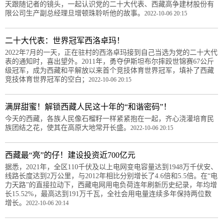
天跟随记者的镜头，一起认识党的二十大代表、西藏高争建材股份有
限公司生产副总经理旦增顿珠聆听他的故事。
2022-10-06 20:15
二十大代表：世界冠军西洛卓玛！
2022年7月的一天，正在驻村的西洛卓玛接到自己当选为党的二十大代
表的通知时，喜出望外。2011年，勇夺伊斯坦布尔摔跤世锦赛67公斤
级冠军，成为西藏和平解放以来首个竞技体育世界冠军，填补了西藏
竞技体育世界冠军的空白；
2022-10-06 20:15
满屏甜蜜！解锁西藏人民这十年的“和谐密码”！
今天的西藏，各族人民像石榴籽一样紧紧抱在一起，齐心浇灌培育民
族团结之花，使其在高原大地常开长盛。
2022-10-06 20:15
西藏最“亮”的仔！建设投资近700亿元
据悉，2021年，全区110千伏及以上电网变电容量达到1948万千伏安、
线路长度达到2万公里，与2012年相比分别增长了4.6倍和5.5倍。在“电
力天路”的直接拉动下，西藏电网用电负荷连年刷新历史纪录，年均增
长15.52%，最高达到191万千瓦，全社会用电量连续多年保持两位数
增长。
2022-10-06 20:14