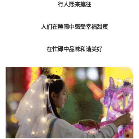
行人熙来攘往
人们在喧闹中感受幸福甜蜜
在忙碌中品味和谐美好