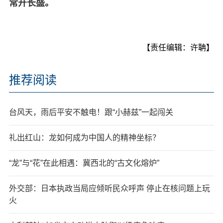
常开长盛。
【责任编辑：许聃】
推荐阅读
台风天，雨后平安不触电！跟“小赫兹”一起闯关
礼出红山：龙如何成为中国人的精神坐标？
“龙”与“花”在此相遇：冀西北的“古文化熔炉”
外交部：日本执政当局应倾听民众呼声 停止在核问题上玩
火