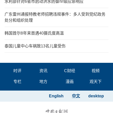
水利部针对6省市启动洪水防御Ⅳ级应急响应
广东雷州通报特教老师招聘违规事件：多人受到党纪政务
处分和组织处理
韩国首尔8年来首遇40摄氏度高温
泰国儿童中心车祸致13名儿童受伤
时评
资讯
C财经
视频
专栏
地方
漫画
观天下
English
中文
desktop