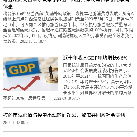
援藏抗疫人员终身免费游西藏 || 西藏常住居民也有诸多免费
优惠
出台第五轮“冬游西藏”奖励补助政策，恢复本地游消费券发放，所有A
级以上景点对西藏常住居民免收旅游门票至2023年3月15日，有条件的
地（市）可面向全区推行旅游优惠年卡。继续执行旅游服务质量保证
金暂退和缓缴政策，暂退标准按照应缴纳数额的100%执行，补助期限
延至2023年3月31日。疫情期间援藏抗疫人员终身享受西藏全境游免门
票政策。
2022-10-03 18:44
近十年我国GDP年均增长6.6%
国家统计局日前发布的党的十八大以
来经济社会发展成就系列报告显示，
2013年至2021年，我国国内生产总值
（GDP）年均增长6.6%，高于同期世
界2.6%和发展中经济体3.7%的平均增
长水平；对世界经济增长的平均贡献
率超过30%，居世界第一。
2022-09-19 07:57
拉萨市就疫情防控中出现的问题公开致歉并回应社会关切
2022-09-18 08:50