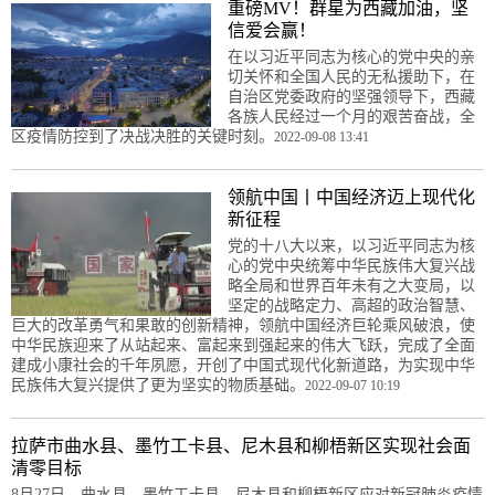
重磅MV！群星为西藏加油，坚
信爱会赢！
在以习近平同志为核心的党中央的亲
切关怀和全国人民的无私援助下，在
自治区党委政府的坚强领导下，西藏
各族人民经过一个月的艰苦奋战，全
区疫情防控到了决战决胜的关键时刻。
2022-09-08 13:41
领航中国丨中国经济迈上现代化
新征程
党的十八大以来，以习近平同志为核
心的党中央统筹中华民族伟大复兴战
略全局和世界百年未有之大变局，以
坚定的战略定力、高超的政治智慧、
巨大的改革勇气和果敢的创新精神，领航中国经济巨轮乘风破浪，使
中华民族迎来了从站起来、富起来到强起来的伟大飞跃，完成了全面
建成小康社会的千年夙愿，开创了中国式现代化新道路，为实现中华
民族伟大复兴提供了更为坚实的物质基础。
2022-09-07 10:19
拉萨市曲水县、墨竹工卡县、尼木县和柳梧新区实现社会面
清零目标
8月27日，曲水县、墨竹工卡县、尼木县和柳梧新区应对新冠肺炎疫情