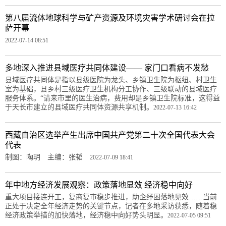
第八届流体地球科学与矿产资源及环境灾害学术研讨会在拉
萨开幕
2022-07-14 08:51
多地深入推进县域医疗共同体建设—— 家门口看病不发愁
县域医疗共同体是指以县级医院为龙头、乡镇卫生院为枢纽、村卫生
室为基础，县乡村三级医疗卫生机构分工协作、三级联动的县域医疗
服务体系。“请来市里的医生治病，费用却是乡镇卫生院标准，这得益
于天长市建立的县域医疗共同体资源共享机制。
2022-07-13 16:42
西藏自治区选举产生出席中国共产党第二十次全国代表大会
代表
制图：陶玥 主编：张韬
2022-07-09 18:41
年中地方经济发展观察：政策落地显效 经济稳中向好
重大项目接连开工，复商复市稳步推进，助企纾困落地见效……当前
正处于决定全年经济走势的关键节点，记者在多地采访获悉，随着稳
经济政策举措的加快落地，经济稳中向好势头明显。
2022-07-05 09:51