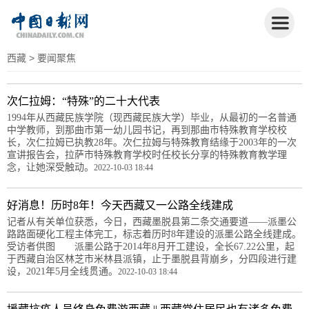
西藏
> 要闻聚焦
次仁拉姆：“特殊”的二十大代表
1994年从西藏民族学院（现西藏民族大学）毕业，从最初的一名普通
中学教师，到那曲市第一幼儿园书记，再到那曲市特殊教育学校校
长，次仁拉姆已执教28年。次仁拉姆与特殊教育结缘于2003年的一次
宣讲报告会，拉萨市特殊教育学校时任校长分享的特殊教育教学理
念，让她深受触动。
2022-10-03 18:44
好消息！历时8年！今天西藏又一公路全线建成
记者从有关单位获悉，今日，西藏墨脱县第二条交通要道——派墨公
路路面硬化工程主体完工，标志着历时8年建设的派墨公路全线建成。
受访者供图 派墨公路于2014年8月开工建设，全长67.22公里，起
于西藏自治区林芝市米林县派镇，止于墨脱县背崩乡，分四段进行建
设，2021年5月全线贯通。
2022-10-03 18:44