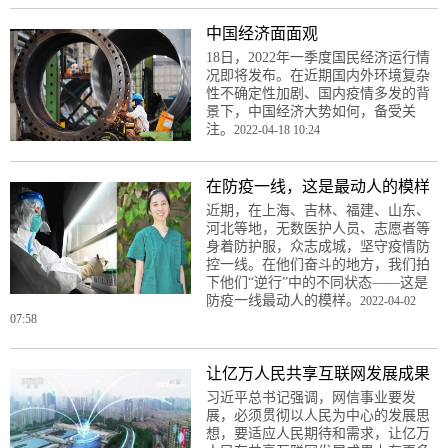
中国经济面面观
18日，2022年一季度国民经济运行情
况即将发布。在近期国内外环境复杂
性不确定性加剧、国内疫情多发的背
景下，中国经济大势如何，备受关
注。
2022-04-18 10:24
在防疫一线，这是最动人的模样
近期，在上海、吉林、福建、山东、
河北等地，无数医护人员、志愿者等
身着防护服，众志成城，坚守疫情防
控一线。在他们奋斗的地方，我们拍
下他们“逆行”中的不同状态——这是
防疫一线最动人的模样。
2022-04-02
07:58
让亿万人民共享互联网发展成果
习近平总书记强调，网信事业要发
展，必须贯彻以人民为中心的发展思
想，要适应人民期待和需求，让亿万