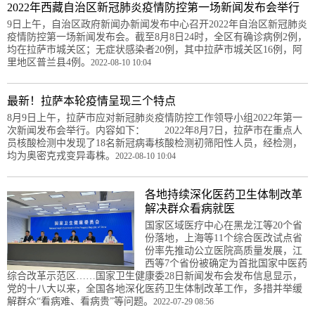
2022年西藏自治区新冠肺炎疫情防控第一场新闻发布会举行
9日上午，自治区政府新闻办新闻发布中心召开2022年自治区新冠肺炎
疫情防控第一场新闻发布会。截至8月8日24时，全区有确诊病例2例，
均在拉萨市城关区；无症状感染者20例，其中拉萨市城关区16例，阿
里地区普兰县4例。
2022-08-10 10:04
最新！拉萨本轮疫情呈现三个特点
8月9日上午，拉萨市应对新冠肺炎疫情防控工作领导小组2022年第一
次新闻发布会举行。内容如下： 2022年8月7日，拉萨市在重点人
员核酸检测中发现了18名新冠病毒核酸检测初筛阳性人员，经检测，
均为奥密克戎变异毒株。
2022-08-10 10:04
各地持续深化医药卫生体制改革
解决群众看病就医
国家区域医疗中心在黑龙江等20个省
份落地，上海等11个综合医改试点省
份率先推动公立医院高质量发展，江
西等7个省份被确定为首批国家中医药
综合改革示范区……国家卫生健康委28日新闻发布会发布信息显示，
党的十八大以来，全国各地深化医药卫生体制改革工作，多措并举缓
解群众“看病难、看病贵”等问题。
2022-07-29 08:56