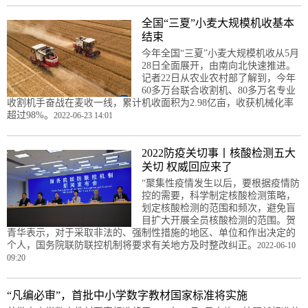
全国“三夏”小麦大规模机收基本
结束
今年全国“三夏”小麦大规模机收从5月
28日全面展开，由南向北快速推进。
记者22日从农业农村部了解到，今年
60多万台联合收割机、80多万名专业
收割机手奋战在麦收一线，累计机收面积为2.98亿亩，收获机械化率
超过98%。
2022-06-23 14:01
2022防疫关切事丨核酸检测五大
关切 权威回应来了
“聚集性疫情发生以后，要根据疫情防
控的需要，科学制定核酸检测策略，
划定核酸检测的范围和频次，避免盲
目扩大开展全员核酸检测的范围。贺
青华表示，对于采取非法的、强制性措施的地区、单位和作出决定的
个人，国务院联防联控机制将要求有关地方及时整改纠正。
2022-06-10
09:20
“凡编必审”，首批中小学数字教材国家标准将实施