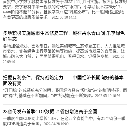
首批中小学数字教材国家标准将于2022年11月1日实施。按照新标准的
要求，数字教材中单一视频的时长有“限制”，小学阶段不超20分钟，
中学阶段不超25分钟。且数字教材应“凡编必审”，比一般网络出版物
有着更高的出版质量要求。
2022-05-30 14:11
多地积极实施城市生态修复工程：城在碧水青山间 乐享绿色
好生态
各地加强规划、因地制宜，通过实施城市生态修复工程、大力推进城
市节水、完善绿色出行基础设施等措施，提高城市发展的宜居性，让
城市融入大自然，让居民望得见山、看得见水、记得住乡愁。
2022-05-
20 09:49
把握有利条件，保持战略定力——中国经济长期向好的基本
面没有变
“开门稳”的成绩单充分说明，我国经济具有“稳”和“进”的鲜明特征，同
时“稳”的基础在不断加固，“进”的动能在不断集聚。
2022-05-10 16:56
28省份发布首季GDP数据 21省份增速高于全国
一季度全国GDP同比增长4.8%，在这28个省份当中，有21个省份一季
度GDP增速高于全国。
2022-04-28 10:00