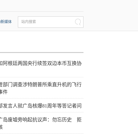
动新媒体
站内搜索
和阿根廷两国央行续签双边本币互换协
管部门调查涉特朗普所乘直升机的飞行
事件
部发言人就广岛核爆81周年等答记者问
广岛废墟旁响起抗议声：勿忘历史 拒
核