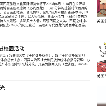
国西藏旅游文化国际博览会将于2023年6月16-18日在拉萨举
藏博会主题概念片《心约西藏》，用8分钟构建新时代西藏的
，节目画面唯美、音乐悠扬，紧扣“畅游幸福新西藏•携手开创
的本届藏博会主题，以人物情境、故事化情节，通过壮美自然
美国
特人文景观、多彩风土人情，展现西藏之大美、西藏之纯净、
平解放72年来的历史变迁，展现新时代西藏的美丽幸福画卷。
进校园活动
旦尼玛 ) 为贯彻落实《全民健身条例》、践行全民健身国家战
治区体育总会主办，西藏自治区社会和民族传统体育指导管理中心
进拉萨市实验小学东城分校，开展为期两天的飞盘训练。
2023-04-
美国
有光