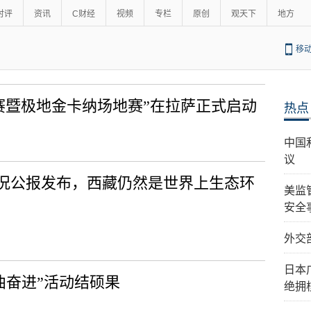
时评
资讯
C财经
视频
专栏
原创
观天下
地方
移
结赛暨极地金卡纳场地赛”在拉萨正式启动
热点
中国
议
状况公报发布，西藏仍然是世界上生态环
美监
安全
外交
日本
曲奋进”活动结硕果
绝拥