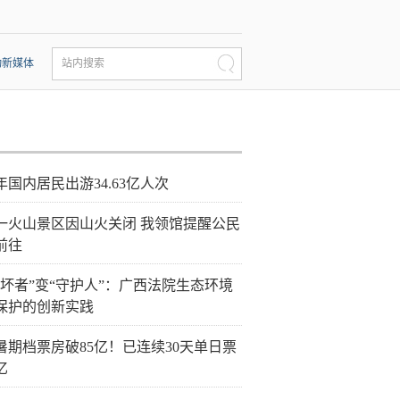
动新媒体
站内搜索
年国内居民出游34.63亿人次
一火山景区因山火关闭 我领馆提醒公民
前往
破坏者”变“守护人”：广西法院生态环境
保护的创新实践
26暑期档票房破85亿！已连续30天单日票
亿