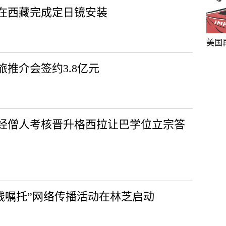
在西藏完成定日镜安装
美国
旅推介会签约3.8亿元
学经僧人考核晋升格西拉让巴学位立宗答
践嘱托”网络传播活动在林芝启动