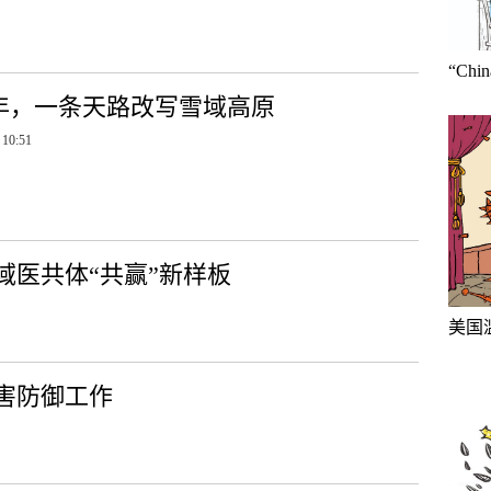
“Ch
年，一条天路改写雪域高原
 10:51
域医共体“共赢”新样板
美国
害防御工作