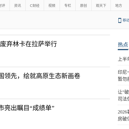
时评
资讯
C财经
视频
专栏
原创
观天下
地方
移
·零废弃林卡在拉萨举行
热点
上半
印尼
国领先，绘就高原生态新画卷
暂勿
让“
司法
市亮出瞩目“成绩单”
20
房破