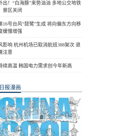
外出！“白海豚”来势汹汹 多地公交地铁
、景区关闭
第16号台风“琵鹭”生成 将向偏东方向移
度缓慢增强
风影响 杭州机场已取消航班388架次 退
请注意
持续高温 韩国电力需求创今年新高
日报漫画