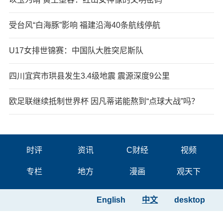
受台风“白海豚”影响 福建沿海40条航线停航
U17女排世锦赛：中国队大胜突尼斯队
四川宜宾市珙县发生3.4级地震 震源深度9公里
欧足联继续抵制世界杯 因凡蒂诺能熬到“点球大战”吗？
时评
资讯
C财经
视频
专栏
地方
漫画
观天下
English
中文
desktop