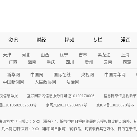
资讯
财经
视频
专栏
漫画
天津
河北
山西
辽宁
吉林
黑龙江
上海
广西
海南
重庆
四川
贵州
云南
西藏
新华网
中国网
国际在线
央视网
中国青年网
中国新闻网
人民政协网
法治网
良信息举报
互联网新闻信息服务许可证10120170006
信息网络传播视听节目
11010502032503号
京网文[2011]0283-097号
京ICP备13028878号-6
来源为“中国日报网：XXX（署名）”，除与中国日报网签署内容授权协议的网站外，
77联系；凡本网注明“来源：XXX（非中国日报网）”的作品，均转载自其它媒体，目的