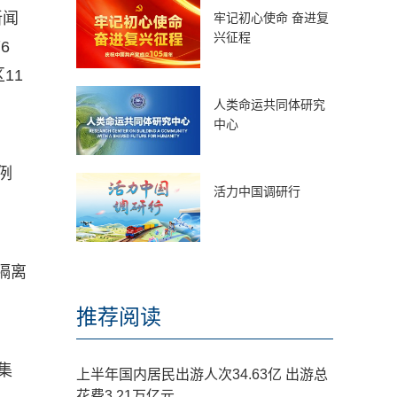
新闻
牢记初心使命 奋进复
兴征程
6
11
人类命运共同体研究
中心
例
活力中国调研行
隔离
推荐阅读
集
上半年国内居民出游人次34.63亿 出游总
花费3.21万亿元