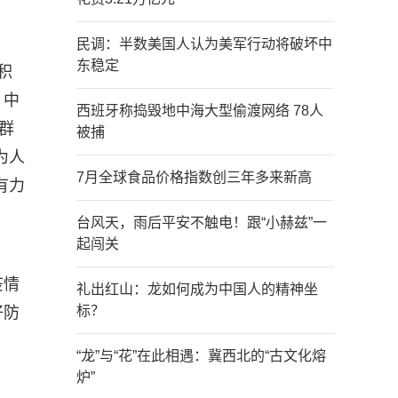
民调：半数美国人认为美军行动将破坏中
东稳定
积
、中
西班牙称捣毁地中海大型偷渡网络 78人
群
被捕
为人
7月全球食品价格指数创三年多来新高
有力
台风天，雨后平安不触电！跟“小赫兹”一
起闯关
疫情
礼出红山：龙如何成为中国人的精神坐
标？
好防
“龙”与“花”在此相遇：冀西北的“古文化熔
炉”