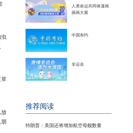
差
人类命运共同体漫画
插画大展
中国有约
的虫
之
全运会
夏草
推荐阅读
以放
人朋
特朗普：美国还将增加航空母舰数量