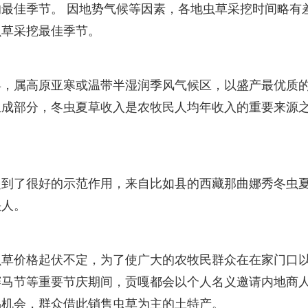
最佳季节。 因地势气候等因素，各地虫草采挖时间略有
虫草采挖最佳季节。
县，属高原亚寒或温带半湿润季风气候区，以盛产最优质
组成部分，冬虫夏草收入是农牧民人均年收入的重要来源
起到了很好的示范作用，来自比如县的西藏那曲娜秀冬虫
头人。
虫草价格起伏不定，为了使广大的农牧民群众在在家门口
赛马节等重要节庆期间，贡嘎都会以个人名义邀请内地商
易机会，群众借此销售虫草为主的土特产。