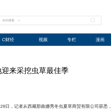
站内搜索
C财经
视频
专栏
漫画
地迎来采挖虫草最佳季
）29日，记者从西藏那曲娜秀冬虫夏草商贸有限公司获悉