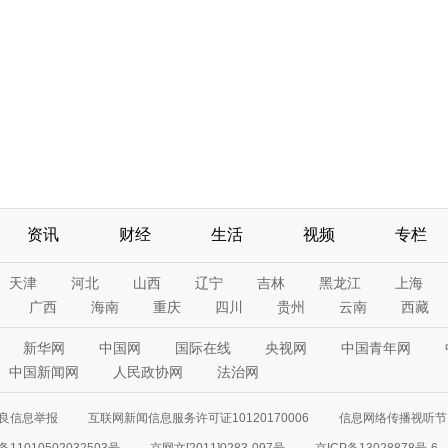
资讯
财经
生活
视频
专栏
天津
河北
山西
辽宁
吉林
黑龙江
上海
广西
海南
重庆
四川
贵州
云南
西藏
新华网
中国网
国际在线
央视网
中国青年网
中国新闻网
人民政协网
法治网
良信息举报
互联网新闻信息服务许可证10120170006
信息网络传播视听节目
11010502032503号
京网文[2011]0283-097号
京ICP备13028878号-6