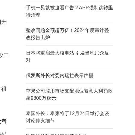
手机一晃就被迫看广告？APP强制跳转亟
待治理
回升
整改问题金额超万亿！2024年度审计整
改报告出炉
日本将重启最大核电站 引发当地民众反
少二
对
俄罗斯外长对委内瑞拉表示声援
有很
苹果公司滥用市场支配地位被意大利罚款
超9800万欧元
泰国外长：泰柬将于12月24日举行会谈
读者
讨论停火细节
流】