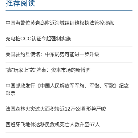
推荐阅读
中国海警位黄岩岛附近海域组织维权执法管控演练
充电桩CCC认证今起强制实施
美国驻约旦使馆：中东局势可能进一步升级
“鑫”玩家上“芯”牌桌：资本市场的新博弈
中国邮政发行《中国人民解放军军旗、军徽、军歌》纪念
邮票
法国森林火灾过火面积接近12万公顷 形势严峻
西班牙飞地休达移民危机死亡人数升至67人