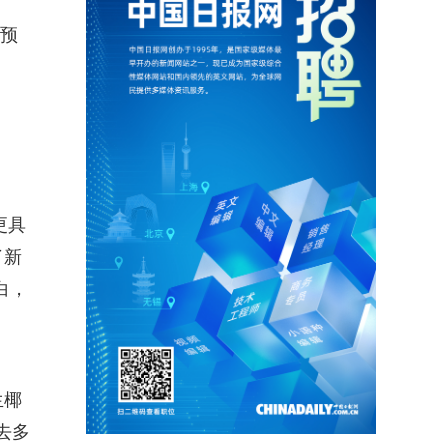
备预
更具
了新
白，
生椰
去多