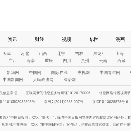
资讯
财经
视频
专栏
漫画
天津
河北
山西
辽宁
吉林
黑龙江
上海
广西
海南
重庆
四川
贵州
云南
西藏
新华网
中国网
国际在线
央视网
中国青年网
中国新闻网
人民政协网
法治网
良信息举报
互联网新闻信息服务许可证10120170006
信息网络传播视听节目
11010502032503号
京网文[2011]0283-097号
京ICP备13028878号-6
来源为“中国日报网：XXX（署名）”，除与中国日报网签署内容授权协议的网站外，
77联系；凡本网注明“来源：XXX（非中国日报网）”的作品，均转载自其它媒体，目的