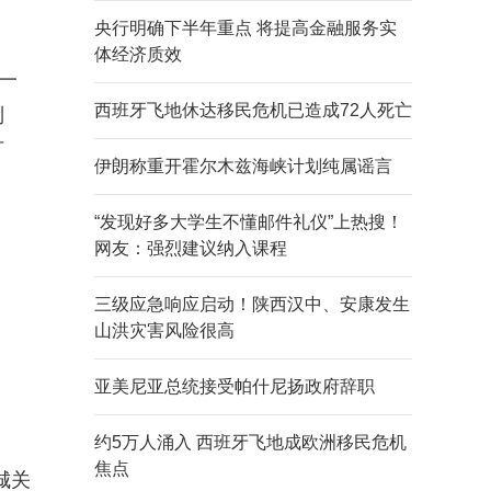
央行明确下半年重点 将提高金融服务实
体经济质效
一
西班牙飞地休达移民危机已造成72人死亡
制
可
伊朗称重开霍尔木兹海峡计划纯属谣言
“发现好多大学生不懂邮件礼仪”上热搜！
网友：强烈建议纳入课程
三级应急响应启动！陕西汉中、安康发生
山洪灾害风险很高
亚美尼亚总统接受帕什尼扬政府辞职
约5万人涌入 西班牙飞地成欧洲移民危机
焦点
城关