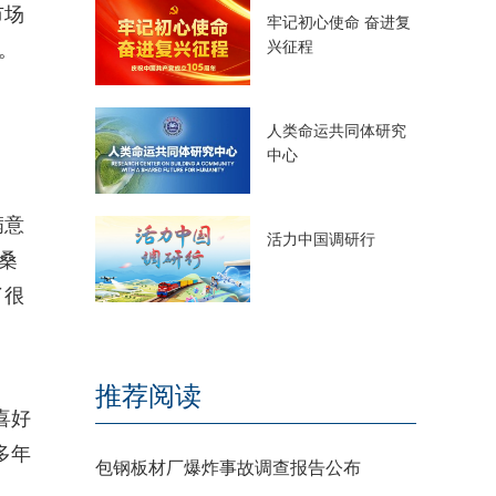
市场
牢记初心使命 奋进复
兴征程
。
人类命运共同体研究
中心
满意
活力中国调研行
桑
了很
推荐阅读
喜好
多年
包钢板材厂爆炸事故调查报告公布