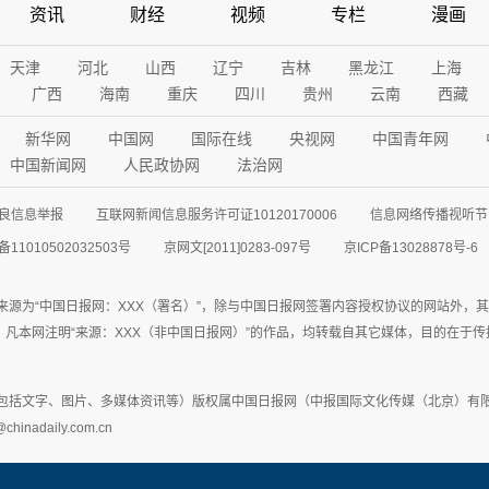
资讯
财经
视频
专栏
漫画
天津
河北
山西
辽宁
吉林
黑龙江
上海
广西
海南
重庆
四川
贵州
云南
西藏
新华网
中国网
国际在线
央视网
中国青年网
中国新闻网
人民政协网
法治网
良信息举报
互联网新闻信息服务许可证10120170006
信息网络传播视听节目
11010502032503号
京网文[2011]0283-097号
京ICP备13028878号-6
来源为“中国日报网：XXX（署名）”，除与中国日报网签署内容授权协议的网站外，
77联系；凡本网注明“来源：XXX（非中国日报网）”的作品，均转载自其它媒体，目的
包括文字、图片、多媒体资讯等）版权属中国日报网（中报国际文化传媒（北京）有限
adaily.com.cn