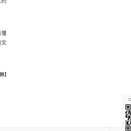
上的
易懂
的文
静】