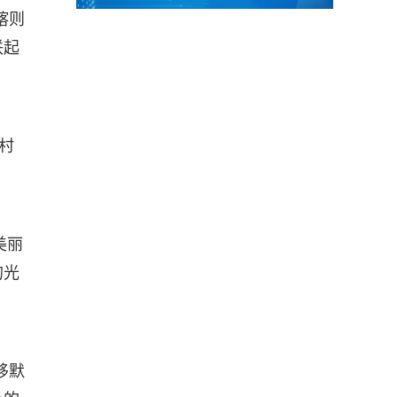
喀则
联起
村
美丽
的光
移默