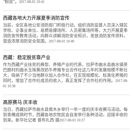
“粉丝”。
2017-08-01 10:41
西藏各地大力开展夏季消防宣传
当前，全区各地公安消防部门积极行动，组织消防监督人员深入辖区
学校、企事业单位、易燃易爆场所、人员密集场所等，大力开展夏季
消防宣传教育活动，向群众讲解消防安全知识，发放消防宣传资料，
营造浓厚消防安全氛围。
2017-08-01 10:40
西藏：稳定脱贫靠产业
作为西藏产业扶贫的典型、养殖产业的代表，拉萨市曲水县曲水镇茶
巴朗村的曲水玉珠黄改奶牛养殖专业合作社这几年的发展规模不断壮
大，吸纳了不少当地群众加入合作社，在实现规模化、标准化养殖的
同时，增加了合作社成员的收入，真正发挥了合作社的作用。
2017-08-
01 10:38
高原赛马 庆丰收
当日，西藏拉萨市曲水县南木乡举行一年一度的庆丰收赛马活动。每
到青稞成熟时节，西藏各地农牧民会自发举行各种活动，迎接丰收的
到来。新华社记者 普布扎西 摄
2017-08-01 10:37