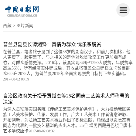
西藏
> 图片新闻
普兰县副县长谭湘锋：真情为群众 忧乐系脱贫
在普兰县，笔者终于见到了这位38岁的湖南汉子，和前几次相比，他
人更瘦了、脸更黑了，与之相关的是他对脱贫攻坚工作更加胸有成
竹，对群众感情更深。2016年，该县实现349户1290人脱贫，年脱贫率
高达56%，所有经济实体建成后，其收益将覆盖全县建档立卡贫困群
众625户2075人，为普兰县2018年全面实现脱贫目标打下坚实基础。
2017-08-02 08:39
自治区政府关于授予贡觉杰等25名同志工艺美术大师称号的
决定
为深入贯彻落实国务院《传统工艺美术保护条例》，大力推动我区民
族工艺美术保护、传承、发展工作，广大工艺美术工作者锐意进取、
开拓创新，为弘扬工艺美术事业作出了积极贡献，涌现出以贡觉杰等
同志为代表的一批技艺精湛的杰出人才。25旦 增男西藏丹巴绕旦唐卡
艺术学校唐卡
2017-08-02 08:32