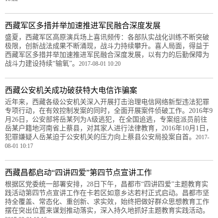
西藏军区多措并举加速推进军民融合深度发展
盛夏，西藏军区高原演兵场上喜讯频传：各部队实战化训练不断突破
极限，创新战法成果不断涌现，战斗力持续攀升。喜人局面，得益于
西藏军区多措并举加速推进军民融合深度发展，以有力的后勤保障为
战斗力建设持续“输氧”。
2017-08-01 10:20
西藏公安机关成功破获特大电信诈骗案
近年来，西藏各级公安机关深入开展打击治理电信网络新型违法犯罪
专项行动，在有效控制发案的同时，全面开展案件侦破工作。2016年9
月26日，公安部将岳某列为A级逃犯，在全国追逃，专案组派员前往
岳某户籍地河南省上蔡县，对其家人进行法律教育，2016年10月1日，
犯罪嫌疑人岳某迫于公安机关的压力向上蔡县公安局投案自首。
2017-
08-01 10:17
西藏昌都启动“四讲四爱”第四节点宣讲工作
根据区党委统一部署安排，28日下午，昌都市“四讲四爱”主题教育实
践活动第四节点宣讲工作在卡若区如意乡达若村正式启动。昌都市坚
持全覆盖、常态化、重创新、求实效，始终把做好群众思想教育工作
摆在突出位置来谋划推动落实，深入持久地抓好主题教育实践活动。