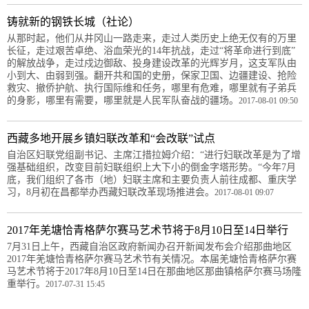
铸就新的钢铁长城（社论）
从那时起，他们从井冈山一路走来，走过人类历史上绝无仅有的万里
长征，走过艰苦卓绝、浴血荣光的14年抗战，走过“将革命进行到底”
的解放战争，走过戍边御敌、投身建设改革的光辉岁月，这支军队由
小到大、由弱到强。翻开共和国的史册，保家卫国、边疆建设、抢险
救灾、撤侨护航、执行国际维和任务，哪里有危难，哪里就有子弟兵
的身影，哪里有需要，哪里就是人民军队奋战的疆场。
2017-08-01 09:50
西藏多地开展乡镇妇联改革和“会改联”试点
自治区妇联党组副书记、主席江措拉姆介绍：“进行妇联改革是为了增
强基础组织，改变目前妇联组织上大下小的倒金字塔形势。“今年7月
底，我们组织了各市（地）妇联主席和主要负责人前往成都、重庆学
习，8月初在昌都举办西藏妇联改革现场推进会。
2017-08-01 09:07
2017年羌塘恰青格萨尔赛马艺术节将于8月10日至14日举行
7月31日上午，西藏自治区政府新闻办召开新闻发布会介绍那曲地区
2017年羌塘恰青格萨尔赛马艺术节有关情况。本届羌塘恰青格萨尔赛
马艺术节将于2017年8月10日至14日在那曲地区那曲镇格萨尔赛马场隆
重举行。
2017-07-31 15:45