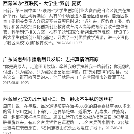
西藏举办“互联网+”大学生“双创”复赛
日前，第三届中国“互联网+”大学生创新创业大赛西藏自治区复赛在拉
萨举行。经过初赛选拔，共有30个项目进入自治区级复赛。自治区教
育工委相关负责人介绍复赛参赛项目时说：“近年来，区教育工委、教
育厅和各高校把深化创新创业教育改革纳入高等教育综合改革整体部
署，科学制订相关方案，推荐了2所国家创新创业示范院校，建设了3
所大学生创新创业孵化基地，开发了一批优质教学资源，进一步深化
了我区高校‘双创’教育改革。
2017-08-01 10:27
广东省惠州市援助朗县发展：志把真情洒高原
“你是高原人，走遍田间牧场，牵着我的手扶着我一路前行；你无怨的
付出，只为藏家、只为藏家更富足更祥和。在“光明吉祥”的朗县，也
有这么一群可敬可爱的人，他们就是来自广东省惠州市的援藏干部。
2017-08-01 10:23
西藏墨脱戍边战士周国仁：做一颗永不生锈的螺丝钉
周国仁说，在墨脱，每次巡逻都要在海拔600米的原始森林至4000多米
的雪山冰川之间上下穿行，还要攀绝壁、避塌方、战毒虫、住熊窝，
每一趟都与死神擦肩而过。周国仁所在的墨脱戍边模范营自1962年进
驻墨脱以来，有28名官兵牺牲在巡逻路上，3名官兵落水牺牲、2名战
士被毒蛇袭击身亡、3名同志被山洪永远地埋在了地下。
2017-08-01
10:22