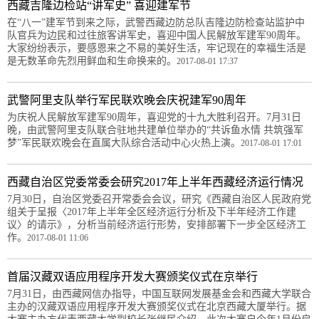
西藏吉隆边检站“讲军史” 喜迎建军节
在“八一”建军节到来之际，武警西藏边防总队吉隆边防检查站监护中
队官兵为边民和过往旅客讲军史，喜迎中国人民解放军建军90周年。
大家纷纷表示，要感恩来之不易的美好生活，牢记现在的幸福生活是
是无数革命先烈用鲜血和生命换来的。
2017-08-01 17:37
武警阿里支队举行军民联欢晚会庆祝建军90周年
为庆祝人民解放军建军90周年，喜迎党的十九大胜利召开。7月31日
晚，由武警阿里支队联合驻地共建单位举办的“共诉鱼水情 共筑强军
梦”军民联欢晚会在直属大队综合活动中心火热上演。
2017-08-01 17:01
西藏自治区党委常委会研究2017年上半年西藏经济运行情况
7月30日，自治区党委召开常委会会议，研究《西藏自治区人民政府党
组关于呈报〈2017年上半年全区经济运行分析及下半年经济工作建
议〉的请示》，分析当前经济运行形势，安排部署下一步全区经济工
作。
2017-08-01 11:06
首届汉藏双语应用程序开发大赛颁奖仪式在京举行
7月31日，由西藏网信办指导，中国互联网发展基金会和西藏大学联合
主办的汉藏双语应用程序开发大赛颁奖仪式在北京西藏大厦举行。据