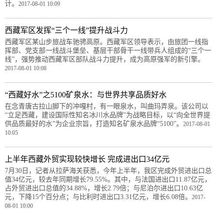
计。
2017-08-01 10:09
西藏军区发挥“三个一线”提升战斗力
西藏军区某山步旅战车驰骋高原。西藏军区领导表示，由旅团一线指
挥部、党支部一线战斗堡垒、基层干部骨干一线带兵人组成的“三个一
线”，强势推动西藏军区部队战斗力提升，成为高原强军的新引擎。
2017-08-01 10:08
“西藏好水”之5100矿泉水：与世界共享品质好水
在念青唐古拉山脚下的冲嘎村，有一眼泉水，叫曲玛弄泉。该公司以
“立足西藏，建设国际性知名冰川水品牌”为战略目标，以“向全世界提
供品质最好的水”为企业宗旨，打造知名矿泉水品牌“5100”。
2017-08-01
10:05
上半年西藏外贸实现较快增长 完成进出口34亿元
7月30日，记者从拉萨海关获悉，今年上半年，我区完成外贸进出口总
值34亿元，较去年同期增长79.55%。其中，与法国进出口11.87亿元，
占外贸进出口总值的34.88%，增长2.79倍；与尼泊尔进出口10.63亿
元，下降15个百分点；与比利时进出口3.31亿元，增长6.08倍。
2017-
08-01 10:00