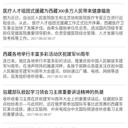
医疗人才组团式援藏为西藏300多万人民带来健康福音
图为近日，自治区人民医院医生和北京协和医院医疗专家正在进行远
程会诊。从此， 医疗人才组团式援藏工作正式拉开序幕，西藏医疗卫
生事业加快了发展步伐。由牵头援助单位负总责，选派国内顶级专家
担任受援医院重要领导职务，负责受援医院综合管理、人才发展与绩
效考核等工作。
2017-08-02 08:27
西藏各地举行丰富多彩活动庆祝建军90周年
连日来，我区各地举行丰富多彩的活动，隆重庆祝中国人民解放军建
军90周年。在涛声阵阵的雅砻河畔，各族干部群众高度关注庆祝中国
人民解放军建军90周年大会盛况，纷纷通过广播、电视、网络等途
径，自发组织收听收看。
2017-08-02 08:10
驻藏部队掀起学习领会习主席重要讲话精神的热潮
收听收看习主席在庆祝建军90周年大会上的重要讲话后，驻藏部队官
兵纷纷表示—与此同时，远在俄罗斯参加国际军事比武竞赛的西藏军
区某合成旅，通过互联网、中央电视台中文国际频道收听收看习主席
的重要讲话。
2017-08-02 08:07