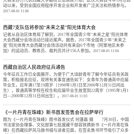
大赛主办方代表西藏大学副校长张继民介绍，此次大赛自今年1月份启
动以来，受到全国应用程序开发企业和开发者广泛关注和热情参与。
2017-08-01 11:06
西藏7支队伍将参加“未来之星”阳光体育大会
记者从自治区体育局了解到，2017年全国青少年“未来之星”阳光体育
大会西藏分会场活动已接近尾声。据悉，2017年全国青少年“未来之
星”阳光体育大会西藏分会场活动共有来自6个市地（阿里地区未参
加）的运动员、教练员、裁判员共计156人参加。
2017-08-01 11:04
西藏自治区人民政府征兵通告
今年征兵工作已全面展开，为便于广大适龄青年了解今年征兵有关政
策，积极报名应征，现将有关事宜通告如下：女青年为普通高中应届
毕业生，应年满17至19周岁（1998年1月1日至2000年12月31日间出
生），普通高等学校在校生和应届毕业生放宽到22周岁（1995年1月1
日—2000年12月31日间出生）。
2017-08-01 11:03
《一片丹青在珠峰》新书首发签售会在拉萨举行
图为《一片丹青在珠峰》图书首发仪式 何蓬磊 摄 7月30日，中国
书法家协会理事、文化部第七批援藏干部容铁携新书《一片丹青在珠
峰》在西藏拉萨风马旗书城与读者见面，在签名售书环节吸引了众多