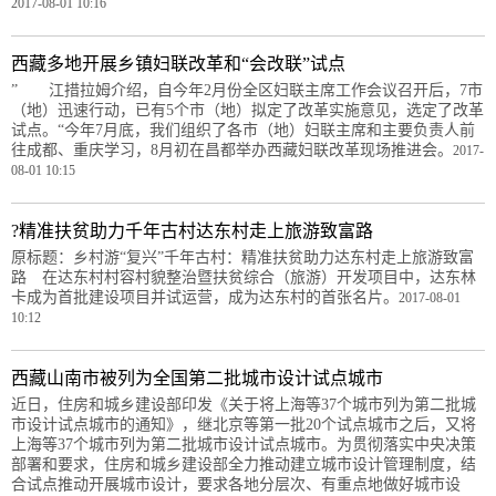
2017-08-01 10:16
西藏多地开展乡镇妇联改革和“会改联”试点
” 江措拉姆介绍，自今年2月份全区妇联主席工作会议召开后，7市
（地）迅速行动，已有5个市（地）拟定了改革实施意见，选定了改革
试点。“今年7月底，我们组织了各市（地）妇联主席和主要负责人前
往成都、重庆学习，8月初在昌都举办西藏妇联改革现场推进会。
2017-
08-01 10:15
?精准扶贫助力千年古村达东村走上旅游致富路
原标题：乡村游“复兴”千年古村：精准扶贫助力达东村走上旅游致富
路 在达东村村容村貌整治暨扶贫综合（旅游）开发项目中，达东林
卡成为首批建设项目并试运营，成为达东村的首张名片。
2017-08-01
10:12
西藏山南市被列为全国第二批城市设计试点城市
近日，住房和城乡建设部印发《关于将上海等37个城市列为第二批城
市设计试点城市的通知》，继北京等第一批20个试点城市之后，又将
上海等37个城市列为第二批城市设计试点城市。为贯彻落实中央决策
部署和要求，住房和城乡建设部全力推动建立城市设计管理制度，结
合试点推动开展城市设计，要求各地分层次、有重点地做好城市设