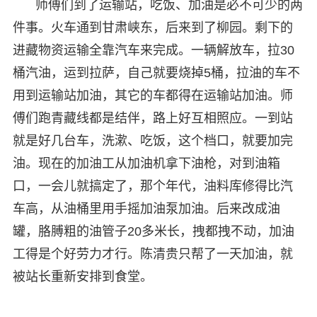
师傅们到了运输站，吃饭、加油是必不可少的两
件事。火车通到甘肃峡东，后来到了柳园。剩下的
进藏物资运输全靠汽车来完成。一辆解放车，拉30
桶汽油，运到拉萨，自己就要烧掉5桶，拉油的车不
用到运输站加油，其它的车都得在运输站加油。师
傅们跑青藏线都是结伴，路上好互相照应。一到站
就是好几台车，洗漱、吃饭，这个档口，就要加完
油。现在的加油工从加油机拿下油枪，对到油箱
口，一会儿就搞定了，那个年代，油料库修得比汽
车高，从油桶里用手摇加油泵加油。后来改成油
罐，胳膊粗的油管子20多米长，拽都拽不动，加油
工得是个好劳力才行。陈清贵只帮了一天加油，就
被站长重新安排到食堂。