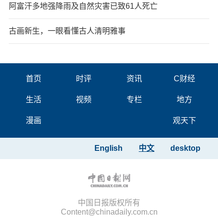
阿富汗多地强降雨及自然灾害已致61人死亡
古画新生，一眼看懂古人清明雅事
首页
时评
资讯
C财经
生活
视频
专栏
地方
漫画
观天下
English
中文
desktop
中国日报版权所有
Content@chinadaily.com.cn