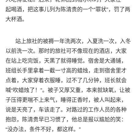
起喝酒，把这事儿列为陈清贵的一个“罪状”，罚了两
大杯酒。
站上旅社的被褥一年洗两次，入夏洗一次，入冬
以前洗一次。那时的旅社可不像现在的酒店，大家
在站上吃完饭，天黑了就得睡觉。宿舍是大通铺，
班组长手里拿着一截一寸高的蜡烛，走到宿舍里才
点着，大家穿着衣服睡，过不了几分钟，班长就会
喊“吹蜡烛了！”。被子又厚又重，本来就缺氧，让被
子压得更喘不上来气，睡得正香时，被人叫起来，
说是天亮了，车该走了。对路过的工作人员的各种
抱怨，陈清贵早已习惯了，他总是报以尴尬的笑：
“没办法，条件不好，都这样。”