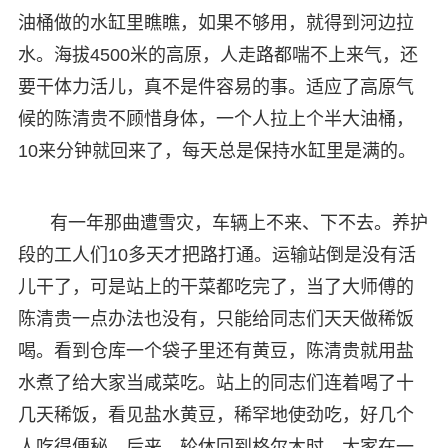
油桶做的水缸里瞧瞧，如果不够用，就得到河边拉
水。海拔4500米的高原，人走路都喘不上来气，还
要干体力活儿，真不是件容易的事。适应了高原气
候的陈清贵不顾惜身体，一个人拉上个半大油桶，
10来分钟就回来了，每天总是保持水缸里是满的。
有一年那曲遭雪灾，车辆上不来、下不去。养护
段的工人们10多天才把路打通。运输站倒是没有活
儿干了，可是站上的干菜都吃完了，当了大师傅的
陈清贵一点办法也没有，只能给同志们天天做稀饭
喝。看到仓库一个袋子里还有黄豆，陈清贵就用盐
水煮了给大家当咸菜吃。站上的同志们连着喝了十
几天稀饭，看见盐水黄豆，稀罕地使劲吃，好几个
人吃得便秘。后来，轮休回到格尔木时，大家在一