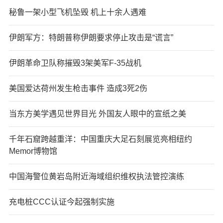
秘鲁一架小型飞机坠毁 机上十余人遇难
伊朗军方：特朗普称伊朗要求停止攻击是“谎言”
伊朗革命卫队称摧毁3架美军F-35战机
美国爱达荷州发生枪击事件 造成3死2伤
当东方美学遇见世界目光 外国友人眼中的宣纸之美
千年石窟跨越重洋：中国重庆大足石刻展览亮相纽约
Memor博物馆
中国海警位黄岩岛附近海域组织维权执法管控演练
充电桩CCC认证今起强制实施