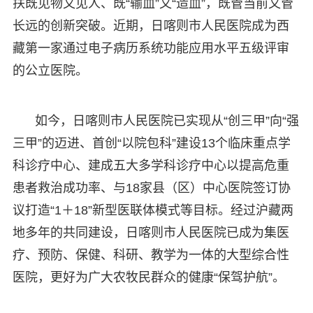
扶既见物又见人、既“输血”又“造血”，既管当前又管
长远的创新突破。近期，日喀则市人民医院成为西
藏第一家通过电子病历系统功能应用水平五级评审
的公立医院。
如今，日喀则市人民医院已实现从“创三甲”向“强
三甲”的迈进、首创“以院包科”建设13个临床重点学
科诊疗中心、建成五大多学科诊疗中心以提高危重
患者救治成功率、与18家县（区）中心医院签订协
议打造“1＋18”新型医联体模式等目标。经过沪藏两
地多年的共同建设，日喀则市人民医院已成为集医
疗、预防、保健、科研、教学为一体的大型综合性
医院，更好为广大农牧民群众的健康“保驾护航”。